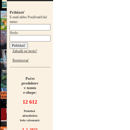
Prihlásiť
E-mail alebo Používateľské
meno:
Heslo:
Zabudli ste heslo?
Registrovať
Počet
produktov
v tomto
e-shope:
12 612
Posledná
aktualizácia
bola vykonaná:
3. 2. 2025