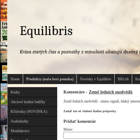
Equilibris
Krása starých čias a poznatky z minulosti ukazujú dnešný s
Home
Produkty (naša best ponuka)
Novinky v Equilibris
Blší trh
Kn
Komentáre -
Země ledních medvědů
Knihy
Země ledních medvědů - mimo signál, žádný internet, 
Akciové knižné balíčky
Kľúčenky (NOVINKA)
Zatiaľ nie sú vložené žiadne príspevky.
Pridať komentár
Audioknihy
Meno:
Modelárstvo