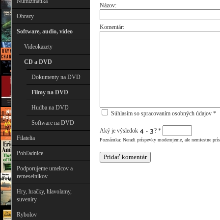
Numizmatika
Názov:
Obrazy
Komentár:
Software, audio, video
Videokazety
CD a DVD
Dokumenty na DVD
Filmy na DVD
Hudba na DVD
Súhlasím so spracovaním osobných údajov *
Software na DVD
Aký je výsledok
-
?
*
Filatelia
Poznámka: Neradi príspevky moderujeme, ale nemiestne prí
Pohľadnice
Podporujeme umelcov a
remeselníkov
Hry, hračky, hlavolamy,
suveníry
Rybolov