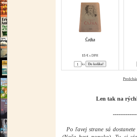
Čajka
15 €
s DPH
ks
Predchá
Len tak na rýchl
-------------
Po ľavej strane sá dostanete
(Naša best ponuka). Tu si vie