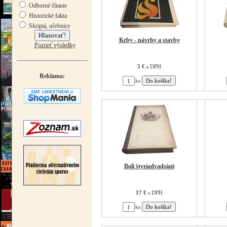
Odborné čítanie
Historické fakta
Skriptá, učebnice
Krby - návrhy a stavby
Pozrieť výsledky
5 €
s DPH
Reklama:
ks
Boli štyriadvadsiati
17 €
s DPH
ks