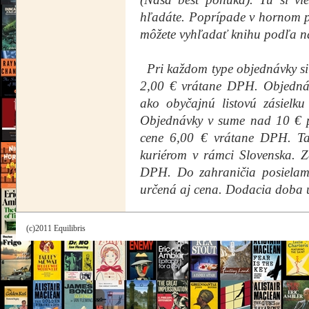
hľadáte. Poprípade v hornom pr
môžete vyhľadať knihu podľa ná
Pri každom type objednávky si
2,00 € vrátane DPH. Objedná
ako obyčajnú listovú zásielk
Objednávky v sume nad 10 € p
cene 6,00 € vrátane DPH. Tak
kuriérom v rámci Slovenska. Z
DPH. Do zahraničia posielame
určená aj cena. Dodacia doba u
(c)2011 Equilibris