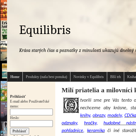
Equilibris
Krása starých čias a poznatky z minulosti ukazujú dnešný s
Home
Produkty (naša best ponuka)
Novinky v Equilibris
Blší trh
Kniha
Milí priatelia a milovníci 
Prihlásiť
tvorili sme pre Vás tento 
E-mail alebo Používateľské
meno:
nechceme aby krásne, sta
knihy
,
obrazy
,
modely
,
CDčk
Heslo:
odznaky
,
hračky
,
hudobné nástr
pohľadnice
,
keramika
či iné staroži