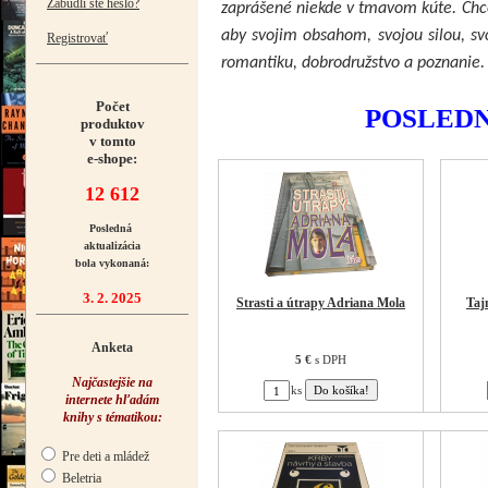
Zabudli ste heslo?
zaprášené niekde v tmavom kúte. Chce
aby svojim obsahom, svojou silou, svo
Registrovať
romantiku, dobrodružstvo a poznanie.
Počet
POSLEDN
produktov
v tomto
e-shope:
12 612
Posledná
aktualizácia
bola vykonaná:
3. 2. 2025
Strasti a útrapy Adriana Mola
Taj
Anketa
5 €
s DPH
Najčastejšie na
ks
internete hľadám
knihy s tématikou:
Pre deti a mládež
Beletria